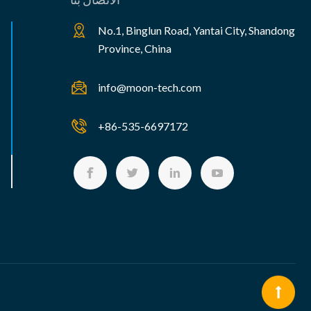
No.1, Binglun Road, Yantai City, Shandong
View the product

Province, China
info@moon-tech.com
+86-535-6697172



