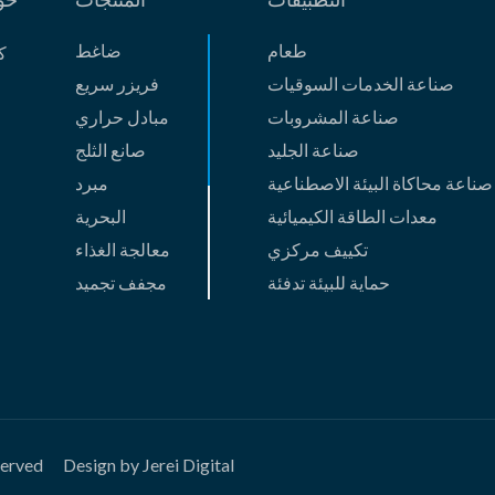
طعام
ضاغط
ك
View the product

صناعة الخدمات السوقيات
فریزر سریع
صناعة المشروبات
مبادل حراري
صناعة الجليد
صانع الثلج
صناعة محاكاة البيئة الاصطناعية
مبرد
معدات الطاقة الكيميائية
البحریة
تكييف مركزي
معالجة الغذاء
حماية للبيئة تدفئة
مجفف تجمید
الصب الدقيقة
ضاغط غاز
قطاع الأعمال الجديد
وحدة الامتصاص
السفینة والصب
HVACمنتجات
الآخرین
served
Design by Jerei Digital
منتجات مبتكرة