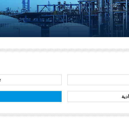
e
دية