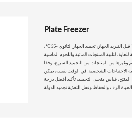
Plate Freezer
سلسلة بينغلون من المعدات المجمدة واحد الجسم التي تغطيها 0℃ قبل التبريد الجهاز، تجميد الجهاز الثانوي -35℃،
℃ درجة الحرارة منخفضة للغاية، لتلبية المنتجات المائية واللحوم الماشية
 وغيرها من المنتجات من التجميد السريع، وفقا
ية الاحتياجات الشخصية. في الوقت نفسه، يمكن
 المنتج، قياس منحنى التجميد، تأكيد أفضل درجة