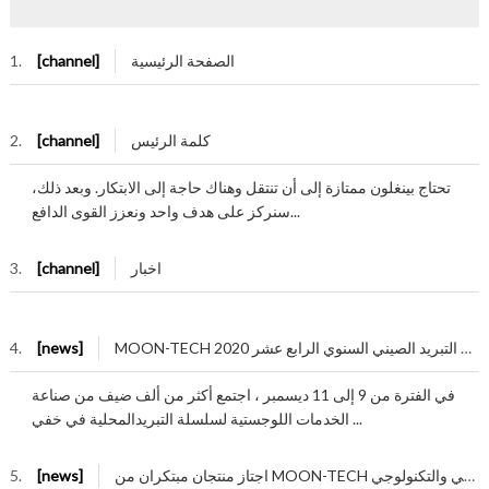
الصفحة الرئيسية
[channel]
1.
كلمة الرئیس
[channel]
2.
تحتاج بينغلون ممتازة إلى أن تنتقل وهناك حاجة إلى الابتكار. وبعد ذلك،
سنركز على هدف واحد ونعزز القوى الدافع...
اخبار
[channel]
3.
MOON-TECH تشارك في مؤتمر صناعة سلسلة التبرید الصیني السنوي الرابع عشر 2020
[news]
4.
في الفترة من 9 إلى 11 دیسمبر ، اجتمع أكثر من ألف ضیف من صناعة
الخدمات اللوجستیة لسلسلة التبریدالمحلیة في خفي ...
اجتاز منتجان مبتكران من MOON-TECH التقییم العلمي والتكنولوجي
[news]
5.