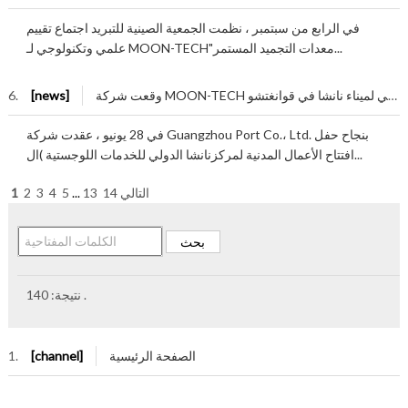
في الرابع من سبتمبر ، نظمت الجمعیة الصینیة للتبرید اجتماع تقییم
علمي وتكنولوجي لـ MOON-TECH"معدات التجمید المستمر...
وقعت شركة MOON-TECH رسمًیا على مشروع مركز النقل والإمداد الدولي لمیناء نانشا في قوانغتشو
[news]
6.
في 28 یونیو ، عقدت شركة Guangzhou Port Co.، Ltd. بنجاح حفل
افتتاح الأعمال المدنیة لمركزنانشا الدولي للخدمات اللوجستیة )ال...
التالي
14
13
...
5
4
3
2
1
.
نتيجة:
140
الصفحة الرئيسية
[channel]
1.