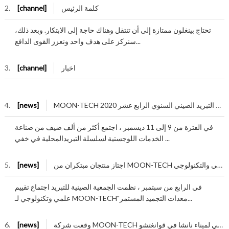
كلمة الرئیس
[channel]
2.
تحتاج بينغلون ممتازة إلى أن تنتقل وهناك حاجة إلى الابتكار. وبعد ذلك،
سنركز على هدف واحد ونعزز القوى الدافع...
اخبار
[channel]
3.
MOON-TECH تشارك في مؤتمر صناعة سلسلة التبرید الصیني السنوي الرابع عشر 2020
[news]
4.
في الفترة من 9 إلى 11 دیسمبر ، اجتمع أكثر من ألف ضیف من صناعة
الخدمات اللوجستیة لسلسلة التبریدالمحلیة في خفي ...
اجتاز منتجان مبتكران من MOON-TECH التقییم العلمي والتكنولوجي
[news]
5.
في الرابع من سبتمبر ، نظمت الجمعیة الصینیة للتبرید اجتماع تقییم
علمي وتكنولوجي لـ MOON-TECH"معدات التجمید المستمر...
وقعت شركة MOON-TECH رسمًیا على مشروع مركز النقل والإمداد الدولي لمیناء نانشا في قوانغتشو
[news]
6.