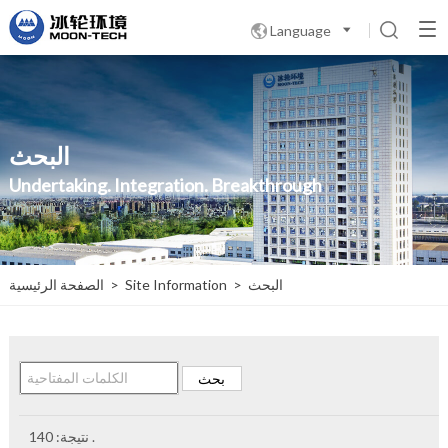
Language

البحث
Undertaking. Integration. Breakthrough
البحث
>
Site Information
>
الصفحة الرئيسية
.
نتيجة:
140