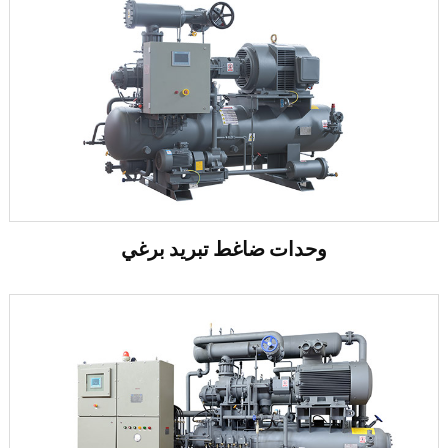
وحدات ضاغط تبريد برغي