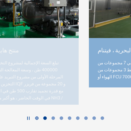
مشروع تجهيز المأكولات البحرية ، فيتنام
تجهيز مكونات المأكولات البحرية للسوشي 7 مجموعات من
وحدة الضاغط 3 مجموعات من IQF أو ABF 48 مجموعة من مبرد
الهواء أو FCU 7000M2 لوحات PU

© 2020
Moon Environment Technology Co., Ltd.
All Rights Reserved
Design by Jerei Digital