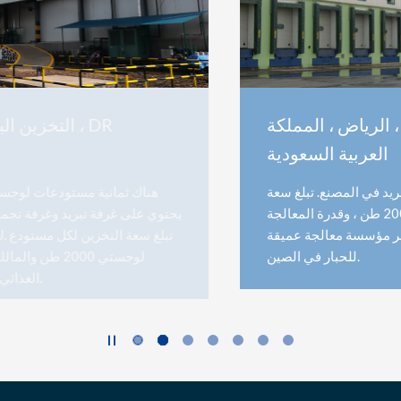
التخزين البارد اللوجستي ، الرياض ، المملكة
العربية السعودية
يوجد 20 مجمد هواء و 55 مخزن تبريد في المصنع. تبلغ سعة
التخزين الإجمالية للتخزين البارد 200000 طن ، وقدرة المعالجة
السنوية للحبار 100000 طن. إنها أكبر مؤسسة معالجة عميقة
للحبار في الصين.

© 2020
Moon Environment Technology Co., Ltd.
All Rights Reserved