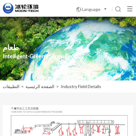
Language

طعام
Intelligent-Green Energy-Ecology
Industry Field Details
>
الصفحة الرئيسية
>
التطبيقات