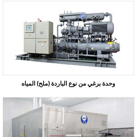
وحدة برغي من نوع الباردة (ملح) المياه