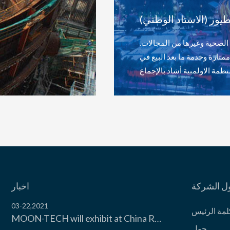
تستخدم منتجات تكييف الهواء بينغلون في أماكن واسع والتعليم
عش الطيور (الاستاد الوطني) يستخدم نظام المضخات الحرارية بي
الوقت المناسب وتوفير الطاقة والاستهلاك تأثير ، من قبل اللجنة المنظمة الاولمبية أشاد بالإجماع.
ل الشركة
اخبار
03-22,2021
لمة الرئیس
MOON-TECH will exhibit at China Refrigeration Expo 2021
حول