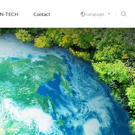

N-TECH
Contact
Language
