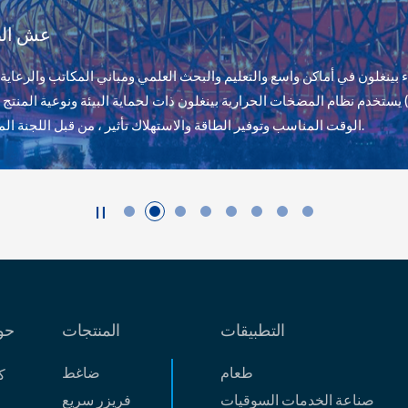
تيانهي الثاني
”تيانهي الثاني“ هو نظام كمبيوتر فائق طورته جامعة الدفاع الوطني للعلوم والتكنولوجيا، والذي يحتل المرتبة الأولى بين أجهزة الكمبيوتر
العملاقة في العالم، حيث تبلغ سرعة الحوسبة القصوى 549 مليون مرة في الثانية. تستهلك الآلة بأكملها 17808 كيلو واط وهي مجهزة

التطبيقات
المنتجات
حو
طعام
ضاغط
ك
صناعة الخدمات السوقيات
فریزر سریع