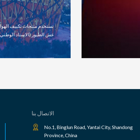
بنظام تبريد المياه بتوربينات الجليد، مما يقلل من استهلاك الطاقة إلى 24 ميجاوات.
الاتصال بنا
No.1, Binglun Road, Yantai City, Shandong
Province, China