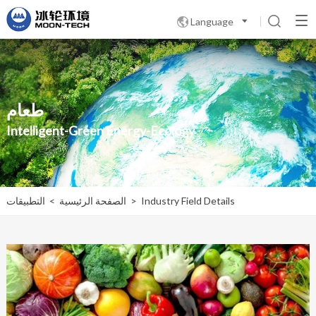
Language

طعام
Intelligent-Green Energy-Ecology
Industry Field Details
>
الصفحة الرئيسية
>
التطبيقات