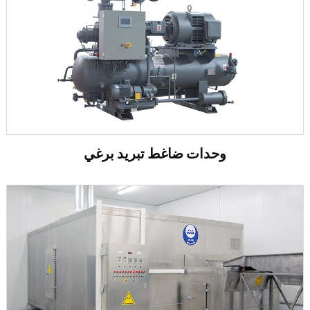
وحدات ضاغط تبريد برغي