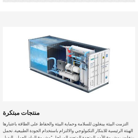
منتجات مبتكرة
التزمت البيئة بينغلون للسلامة وحماية البيئة والحفاظ على الطاقة باعتبارها
الهيئة الرئيسية للابتكار التكنولوجي والالتزام باستخدام الجودة الطبيعية. تحمل
بينغلون بمشروع الأمم المتحدة المتعدد المراحل "مشروع البيان العملي البديل