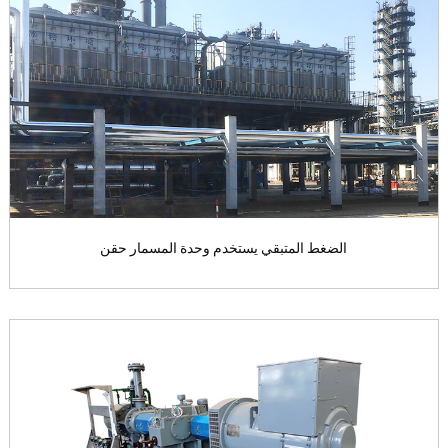
ORC
استنادا إلى مبدا دورة لانغكن ا...
View the product

الضغط المتبقي يستخدم وحدة المسمار حقن
الضغط المتبقي يستخدم وحدة المسمار حقن
الضغط المسمار حقن مجموعة مولد ...