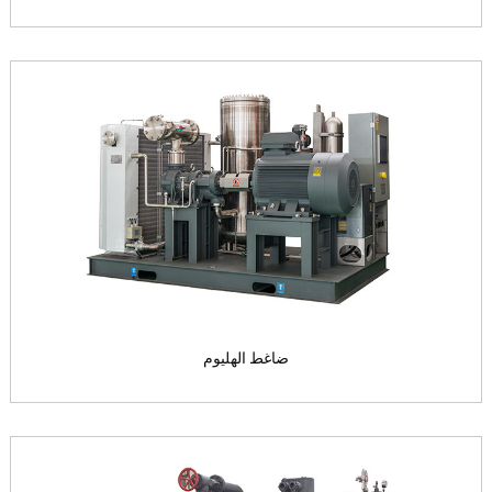
وحدة ضاغط ثاني أكسيد الكربون
احتمال است...
التبريد الجودة: CO
2
View the product

ضاغط الهليوم
ضاغط الهليوم