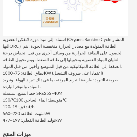
استنادا إلى مبدا دورة لانغكن العضوية (Organic Rankine Cycle المشار
اليهاORC）الطاقة المتولدة مع مصادر الحرارة منخفضة الجودة: يتم
الحصول على الطاقة الحرارية من وسائل أخرى من قبل انخفاض درجة
الغليان المواد العضوية وتحويلها إلى طاقة الضغط، ويتم تحويل الطاقة
الضغط إلى الطاقة الميكانيكية من قبل المتوسع وأخيرا من قبل المولد.
نطاق الطاقة: 75~1800KW (اعتمادا على ظروف التشغيل)
طريقة التبريد: طريقة التبريد المرنة، بما في ذلك تبريد الهواء، وتبريد
المياه، والتبخر الباردة .
خط المنتج: سلسلة SRE25S~40M
متوسط: الماء الساخن 100℃/150℃
تدفق: 15~120t/h
تثبيت الطاقة: 220~560kW
توليد الطاقة الفعلي: 199~477kW
ميزات المنتج