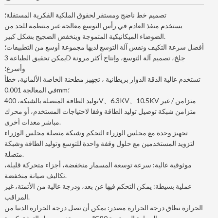
تصميم خط ناضج ومستقر لحقوق الملكية الفكرية المستقلة؛
يستخدم منفذ العادم في رأس التوسع معالجة غير منتظمة للحد من
الضوضاء الميكانيكية المتموجة وينخفض الضجيج بشكل كبير.
أفضل سرعة التكيف ونفس آلة التوسع لديها مجموعة أوسع من التطبيقات؛
يمكن تحقيق الطباعة 3D جلخ، تصميم آلة التوسع، وإنتاج أكثر مرونة
وأسرع؛
تستخدم عالية الدقة الدوار بريطانية ، تجهيز مطحنة الخاصة الألمانية، خطأ
في المعالجة 0.001mm؛
توليد الطاقة المتصلة بالشبكة، 400V、6.3KV、10.5KV متزامن / غير
متزامن شبكة توصيل توليد الطاقة وفقا لاحتياجات المستخدم، أو محرك
مباشر معدات أخرى.
تجهيز وحدة مع مجلس الوزراء التحكم وشبكة متصلة مجلس الوزراء
لتزويد المستخدمين مع حلول وقفة واحدة للتوسع وتوليد الطاقة وشبكة
متصلة.
موثوقية عالية: سرعة توسعة المسمار منخفضة، أجزاء متحركة قليلة،
تكاليف صيانة منخفضة.
عملية بسيطة: يمكن التحكم فيها عن بعد، ودرجة عالية من الأتمتة، غير
المراقب.
الحرارة نطاق درجة الحرارة مصدر: يمكن أن تصل درجة الحرارة الدنيا من