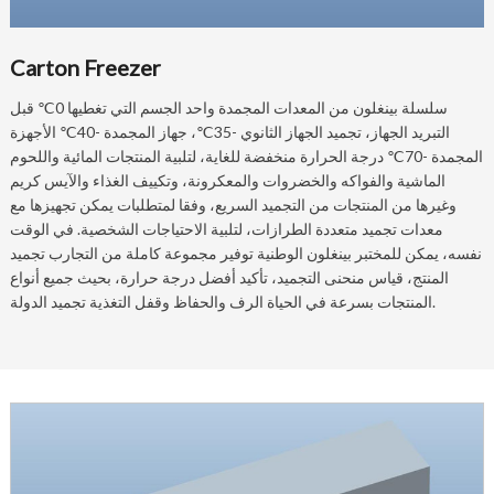
Carton Freezer
سلسلة بينغلون من المعدات المجمدة واحد الجسم التي تغطيها 0℃ قبل
التبريد الجهاز، تجميد الجهاز الثانوي -35℃، جهاز المجمدة -40℃ الأجهزة
المجمدة -70℃ درجة الحرارة منخفضة للغاية، لتلبية المنتجات المائية واللحوم
الماشية والفواكه والخضروات والمعكرونة، وتكييف الغذاء والآيس كريم
وغيرها من المنتجات من التجميد السريع، وفقا لمتطلبات يمكن تجهيزها مع
معدات تجميد متعددة الطرازات، لتلبية الاحتياجات الشخصية. في الوقت
نفسه، يمكن للمختبر بينغلون الوطنية توفير مجموعة كاملة من التجارب تجميد
المنتج، قياس منحنى التجميد، تأكيد أفضل درجة حرارة، بحيث جميع أنواع
المنتجات بسرعة في الحياة الرف والحفاظ وقفل التغذية تجميد الدولة.