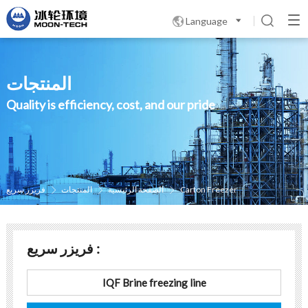
Language

المنتجات
Quality is efficiency, cost, and our pride
Carton Freezer
الصفحة الرئيسية
المنتجات
فریزر سریع



فریزر سریع :
IQF Brine freezing line