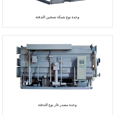
وحدة نوع شبكة تسخين التدفئة
وحدة نوع شبكة تسخين التدفئة
محرك الطاقة: الساخنة صافي المي...
View the product

وحدة مصدر غاز نوع التدفئة