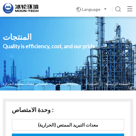
Language

المنتجات
Quality is efficiency, cost, and our pride
الصفحة الرئيسية
المنتجات
وحدة الامتصاص
امتصاص معدات مضخة الحرارة



وحدة الامتصاص :
معدات التبريد الممتص (الحرارية)