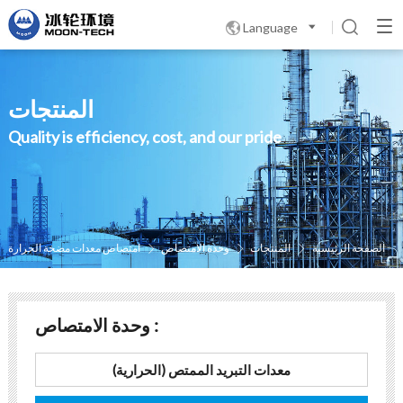
Language

المنتجات
Quality is efficiency, cost, and our pride
الصفحة الرئيسية
المنتجات
وحدة الامتصاص
امتصاص معدات مضخة الحرارة



وحدة الامتصاص :
معدات التبريد الممتص (الحرارية)