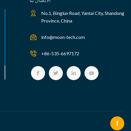
الاتصال بنا
No.1, Binglun Road, Yantai City, Shandong
Province, China
info@moon-tech.com
+86-535-6697172



