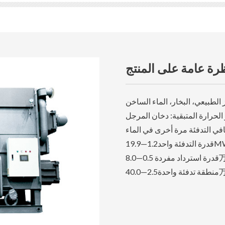
رة عامة على المنتج
ز الطبيعي، البخار، الماء الساخن
لحرارة المتبقية: دخان المرجل
في التدفئة مرة أخرى في الماء
واحد1.2—19.9MW :
0.—8.0万㎡:
2—40.0万㎡: