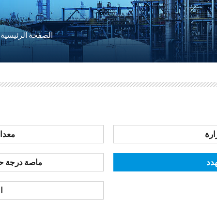
الصفحة الرئيسية
رة
معدات
هدد
ماصة درجة حر
ا