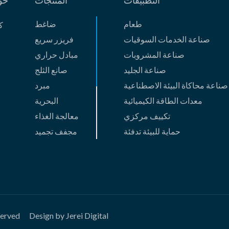
التطبيقات
المنتجات
حو
طعام
ضاغط
ك
صناعة الخدمات السوقيات
فریزر سریع
صناعة المشروبات
مبادل حراري
صناعة الجليد
صانع الثلج
صناعة محاكاة البيئة الاصطناعية
مبرد
معدات الطاقة الكيميائية
البحریة
تكييف مركزي
معالجة الغذاء
حماية للبيئة تدفئة
مجفف تجمید
الصب الدقيقة
ضاغط غاز
قطاع الأعمال الجديد
وحدة الامتصاص
السفینة والصب
HVACمنتجات
الآخرین
served
Design by Jerei Digital
منتجات مبتكرة