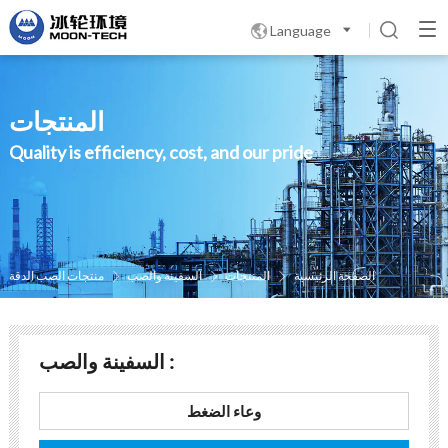
Language

المنتجات
Quality is efficiency, cost, and our pride
الصفحة الرئيسية
المنتجات
السفینة والصب
منتجات الصب الدقة



السفینة والصب :
وعاء الضغط