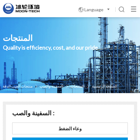
Language

المنتجات
Quality is efficiency, cost, and our pride
الصفحة الرئيسية
المنتجات
السفینة والصب
منتجات الصب الدقة



السفینة والصب :
وعاء الضغط