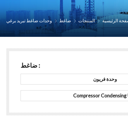
فحة الرئيسية
المنتجات
ضاغط
وحدات ضاغط تبريد برغي



ضاغط :
وحدة فريون
Compressor Condensing 