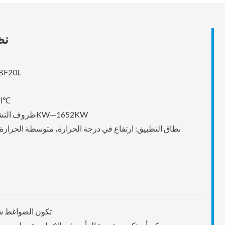
نظ
نموذج المنتج 
الشروط الاسمية: +40/-40—+7℃
ظروف التشغيل الاسمية قدرة التبريد: 74.8KW—1652KW
نطاق التطبيق: ارتفاع في درجة الحرارة، متوسطة الحرار
تكون الضواغط شب