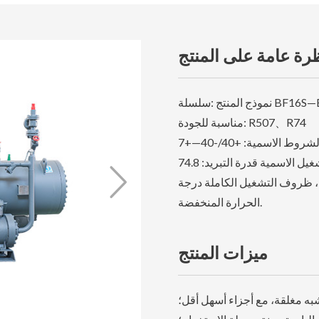
رة عامة على المنتج
:سلسلة BF16S—BF20L
مناسبة للجودة: R507、R74

ة، ظروف التشغيل الكاملة درجة
الحرارة المنخفضة.
ميزات المنتج
ه مغلقة، مع أجزاء أسهل أقل؛