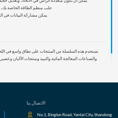
يمكن أن تكون متعددة الرأس في الاتحاد، وتعديل حجم 
جلب منظم الطاقة الخاصة بك، و
يمكن مشاركة البيانات في الس
تستخدم هذه السلسلة من المنتجات على نطاق واسع في اللحوم
والصناعات المعالجة المائية والنبيذ ومنتجات الألبان وعصي
الصناعات الكيميائية والإلكترونية والمنسوجات وغيرها من الصناعات في عملية وصلات التبريد.
الاتصال بنا
No.1, Binglun Road, Yantai City, Shandong