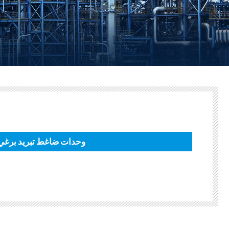
وحدات ضاغط تبريد برغي