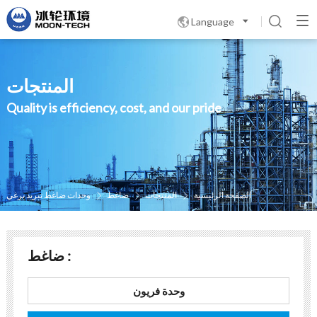
Language

المنتجات
Quality is efficiency, cost, and our pride
الصفحة الرئيسية
المنتجات
ضاغط
وحدات ضاغط تبريد برغي



ضاغط :
وحدة فريون