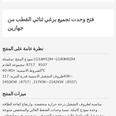
فتح وحدت تجميع برغي ثنائي القطب من
جهازين
نظرة عامة على المنتج
نموذج المنتج :سلسلة LG16M12M—LG40M32M
مجموعة العادم: R717、R507
الشروط الاسمية: +40/-40℃
ظروف التشغيل الاسمية قدرة التبريد: 117KW—
1450KW（R717）,157KW—2142KW（R507）
ميزات المنتج
مناسبة لظروف التشغيل درجة حرارة منخفضة، وارتفاع كفاءة الطاقة
وحدة نموذج كاملة، نسبة وحدات الضغط العالي والمنخفض متنوعة
بدء تشغيل الضواغط عالية ومنخفضة الجهد في وضع متدرج، مع انخفاض