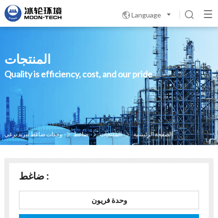
Language

المنتجات
Quality is efficiency, cost, and our pride
الصفحة الرئيسية
المنتجات
ضاغط
وحدات ضاغط تبريد برغي



ضاغط :
وحدة فريون