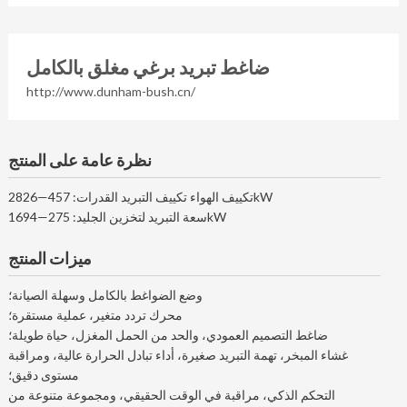
ضاغط تبريد برغي مغلق بالكامل
http://www.dunham-bush.cn/
نظرة عامة على المنتج
تكييف الهواء تكييف التبريد القدرات: 457—2826kW
سعة التبريد لتخزين الجليد: 275—1694kW
ميزات المنتج
وضع الضواغط بالكامل وسهلة الصيانة؛
محرك تردد متغير، عملية مستقرة؛
ضاغط التصميم العمودي، والحد من الحمل المغزل، حياة طويلة؛
غشاء المبخر، تهمة التبريد صغيرة، أداء تبادل الحرارة عالية، ومراقبة
مستوى دقيق؛
التحكم الذكي، مراقبة في الوقت الحقيقي، ومجموعة متنوعة من