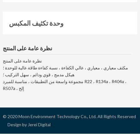
وحدة تكثيف المكبس
نظرة عامة على المنتج
نظرة عامة على المنتج
مكثف معياري ، معياري ، عالي الكفاءة ، نسبة كفاءة طاقة عالية للوحدة ؛
هيكل مدمج ، قوي ودائم ، سهل التركيب ؛
مجموعة واسعة من التطبيقات ، مناسبة للمبرد R22 ، R134a ، R404a ،
R507a ، إلخ
© 2020
Moon Environment Technology Co., Ltd.
All Rights Reserved
Design by Jerei Digital