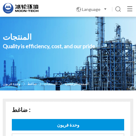
Language

المنتجات
Quality is efficiency, cost, and our pride
الصفحة الرئيسية
المنتجات
ضاغط
وحدة فريون



ضاغط :
وحدة فريون